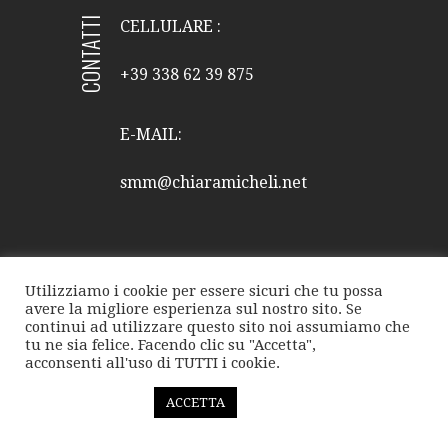
CONTATTI
CELLULARE :
+39 338 62 39 875
E-MAIL:
smm@chiaramicheli.net
Utilizziamo i cookie per essere sicuri che tu possa
avere la migliore esperienza sul nostro sito. Se
continui ad utilizzare questo sito noi assumiamo che
FACEBOOK
TWITTER
INSTAGRAM
tu ne sia felice. Facendo clic su "Accetta",
acconsenti all'uso di TUTTI i cookie.
EMAIL
YOUTUBE
Copyright © 2021 La collana di perle_ Tutti i diritti riservati.
Cookie settings
ACCETTA