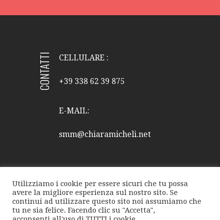
CONTATTI
CELLULARE :
+39 338 62 39 875
E-MAIL:
smm@chiaramicheli.net
Utilizziamo i cookie per essere sicuri che tu possa
avere la migliore esperienza sul nostro sito. Se
continui ad utilizzare questo sito noi assumiamo che
tu ne sia felice. Facendo clic su "Accetta",
FACEBOOK
TWITTER
INSTAGRAM
acconsenti all'uso di TUTTI i cookie.