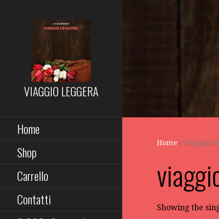
Passa
al
contenuto
VIAGGIO LEGGERA
Home
Home
/ viaggio l
Shop
viaggi
Carrello
Contatti
Showing the sing