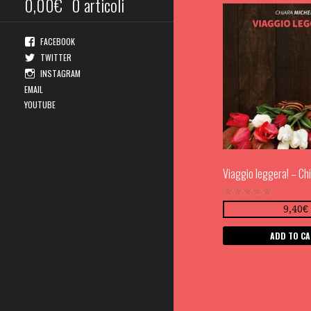
0,00
€
0 articoli
FACEBOOK
TWITTER
INSTAGRAM
EMAIL
YOUTUBE
Viaggio leggera! – Chi
Rated
9,40
€
5.00
out of 5
ADD TO C