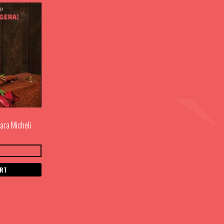
ara Micheli
ART