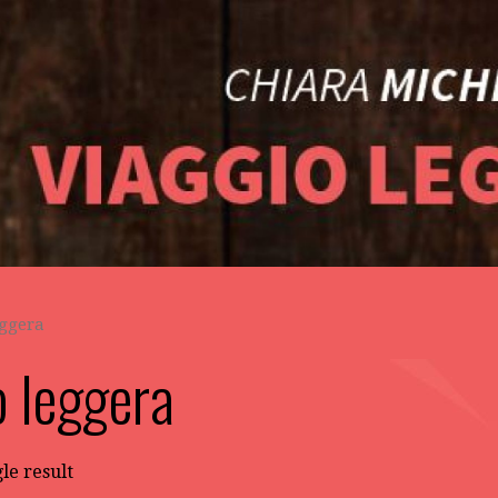
eggera
o leggera
le result