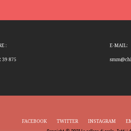
E :
E-MAIL:
2 39 875
smm@chia
FACEBOOK
TWITTER
INSTAGRAM
E