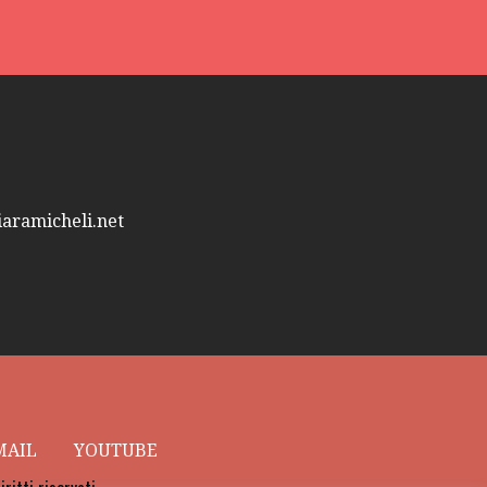
ramicheli.net
MAIL
YOUTUBE